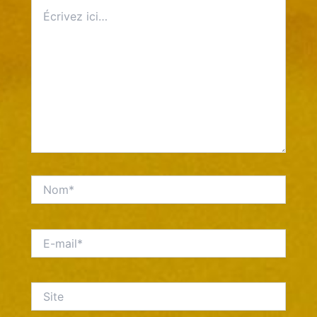
Écrivez
ici…
Nom*
E-
mail*
Site