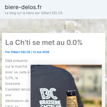
Aller
biere-delos.fr
au
Le blog sur la bière par Gilbert DELOS
contenu
La Ch’ti se met au 0.0%
Par
Gilbert DELOS
/
12 mai 2026
Déjà présente
sur le marché
avec sa Jade à
0,0%, la
brasserie
Castelain lance
une
déclinaison de
Ch’ti, sa