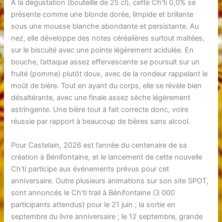
À la dégustation (bouteille de 25 cl), cette Ch’ti 0,0% se
présente comme une blonde dorée, limpide et brillante
sous une mousse blanche abondante et persistante. Au
nez, elle développe des notes céréalières surtout maltées,
sur le biscuité avec une pointe légèrement acidulée. En
bouche, l’attaque assez effervescente se poursuit sur un
fruité (pomme) plutôt doux, avec de la rondeur rappelant le
moût de bière. Tout en ayant du corps, elle se révèle bien
désaltérante, avec une finale assez sèche légèrement
astringente. Une bière tout à fait correcte donc, voire
réussie par rapport à beaucoup de bières sans alcool.
Pour Castelain, 2026 est l’année du centenaire de sa
création à Bénifontaine, et le lancement de cette nouvelle
Ch’ti participe aux événements prévus pour cet
anniversaire. Outre plusieurs animations sur son site SPOT,
sont annoncés le Ch’ti trail à Bénifontaine (3 000
participants attendus) pour le 21 juin ; la sortie en
septembre du livre anniversaire ; le 12 septembre, grande