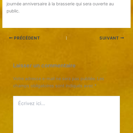
journée anniversaire à la brasserie qui sera ouverte au
public.
PRÉCÉDENT
SUIVANT
Laisser un commentaire
Votre adresse e-mail ne sera pas publiée.
Les
champs obligatoires sont indiqués avec
*
Écrivez
ici…