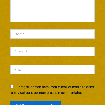
Nom*
E-
mail*
Site
Enregistrer mon nom, mon e-mail et mon site dans
le navigateur pour mon prochain commentaire.