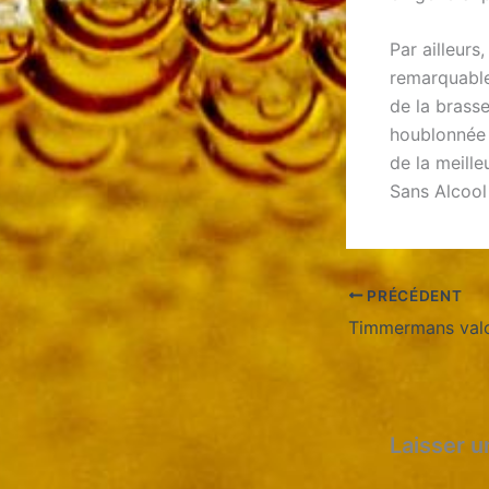
Par ailleurs
remarquable
de la brasse
houblonnée 
de la meille
Sans Alcool
PRÉCÉDENT
Laisser 