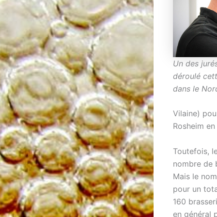
Un des juré
déroulé cet
dans le Nor
Vilaine) pou
Rosheim en 
Toutefois, l
nombre de br
Mais le nom
pour un tota
160 brasser
en général p