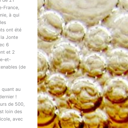
l de 21
de-France,
nie, à qui
les
ts ont été
 la Jonte
ec 6
ent et 2
e-et-
ntenables (de
n quant au
ernier !
ours de 500,
st loin des
icole, avec