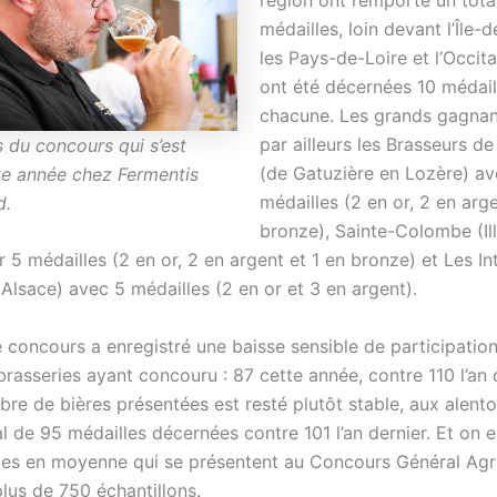
région ont remporté un tota
médailles, loin devant l’Île-
les Pays-de-Loire et l’Occita
ont été décernées 10 médail
chacune. Les grands gagnan
par ailleurs les Brasseurs de
s du concours qui s’est
(de Gatuzière en Lozère) av
te année chez Fermentis
médailles (2 en or, 2 en arg
d.
bronze), Sainte-Colombe (Ill
r 5 médailles (2 en or, 2 en argent et 1 en bronze) et Les I
Alsace) avec 5 médailles (2 en or et 3 en argent).
e concours a enregistré une baisse sensible de participatio
asseries ayant concouru : 87 cette année, contre 110 l’an d
bre de bières présentées est resté plutôt stable, aux alent
l de 95 médailles décernées contre 101 l’an dernier. Et on e
ies en moyenne qui se présentent au Concours Général Agr
lus de 750 échantillons.