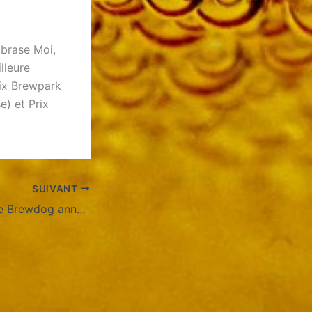
mbrase Moi,
lleure
rix Brewpark
e) et Prix
SUIVANT
Le cofondateur de Brewdog annonce la création d’une nouvelle marque de bière