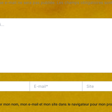
se e-mail ne sera pas publiée.
Les champs obligatoires sont
E-
Site
mail*
er mon nom, mon e-mail et mon site dans le navigateur pour mon pr