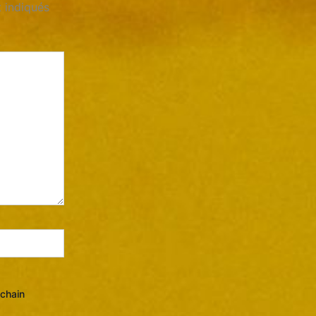
 indiqués
ochain