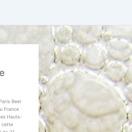
e
Paris Beer
du France
les Hauts-
 cette