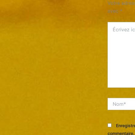
Votre adres
avec
*
Écrivez
ici…
Nom*
Enregistr
commentaire.