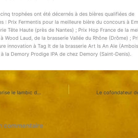
, cinq trophées ont été décernés à des bières qualifiées de
s : Prix Fermentis pour la meilleure bière du concours à E
rie Tête Haute (près de Nantes) ; Prix Hop France de la mei
à Wood Laud, de la brasserie Vallée du Rhône (Drôme) ; P
ure innovation à Tag It de la brasserie Art Is An Ale (Ambois
 à la Demory Prodige IPA de chez Demory (Saint-Denis).
Timmermans valorise le lambic dans son centre immersif
un commentaire