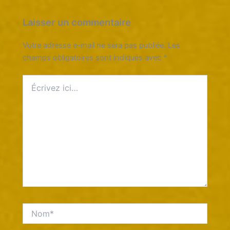
Laisser un commentaire
Votre adresse e-mail ne sera pas publiée.
Les
champs obligatoires sont indiqués avec
*
Écrivez
ici…
Nom*