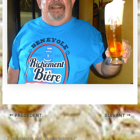
PRÉCÉDENT
SUIVANT
7 réflexions sur “À vos bières !”