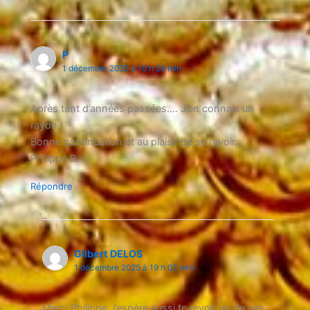
P
1 décembre 2025 à 10 h 26 min
Après tant d’années passées…. J’en connais un
rayon !
Bonne continuation et au plaisir de se revoir.
Philippe B.
Répondre
Gilbert DELOS
1 décembre 2025 à 19 h 03 min
Merci Philippe, j’espère aussi te revoir un de ces