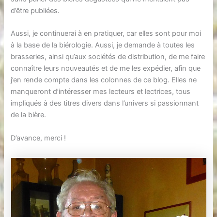
d’être publiées.
Aussi, je continuerai à en pratiquer, car elles sont pour moi
à la base de la biérologie. Aussi, je demande à toutes les
brasseries, ainsi qu’aux sociétés de distribution, de me faire
connaître leurs nouveautés et de me les expédier, afin que
j’en rende compte dans les colonnes de ce blog. Elles ne
manqueront d’intéresser mes lecteurs et lectrices, tous
impliqués à des titres divers dans l’univers si passionnant
de la bière.
D’avance, merci !