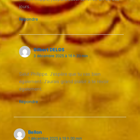
jours.
Répondre
Gilbert DELOS
3 décembre 2025 à 16 h 20 min
Salut Philippe. J’espère que tu vas bien
également. J’aurais grand plaisir à te revoir
également.
Répondre
Bellon
1 décembre 2025 à 19 h 00 min