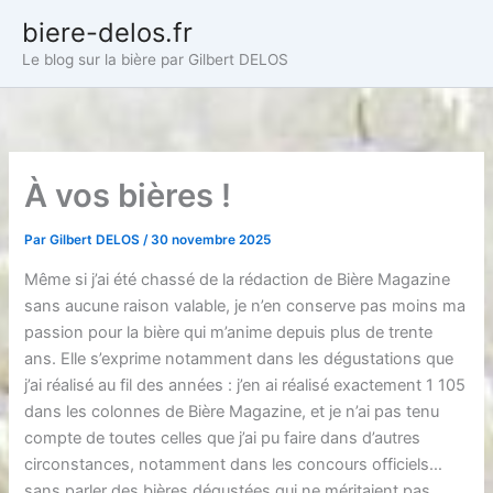
Aller
biere-delos.fr
au
Le blog sur la bière par Gilbert DELOS
contenu
À vos bières !
Par
Gilbert DELOS
/
30 novembre 2025
Même si j’ai été chassé de la rédaction de Bière Magazine
sans aucune raison valable, je n’en conserve pas moins ma
passion pour la bière qui m’anime depuis plus de trente
ans. Elle s’exprime notamment dans les dégustations que
j’ai réalisé au fil des années : j’en ai réalisé exactement 1 105
dans les colonnes de Bière Magazine, et je n’ai pas tenu
compte de toutes celles que j’ai pu faire dans d’autres
circonstances, notamment dans les concours officiels…
sans parler des bières dégustées qui ne méritaient pas