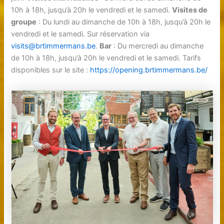
10h à 18h, jusqu’à 20h le vendredi et le samedi.
Visites de
groupe
: Du lundi au dimanche de 10h à 18h, jusqu’à 20h le
vendredi et le samedi. Sur réservation via
visits@brtimmermans.be
.
Bar
: Du mercredi au dimanche
de 10h à 18h, jusqu’à 20h le vendredi et le samedi. Tarifs
disponibles sur le site :
https://opening.brtimmermans.be/