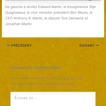
D
e gauche à droite) Edward Martin, le bourgmestre Stijn
Quaghebeur, le vice-ministre-président Ben Weyts, le
CEO Anthony R. Martin, le député Tom Dehaene et
Jonathan Martin.
PRÉCÉDENT
SUIVANT
Laisser un commentaire
Votre adresse e-mail ne sera pas publiée.
Les
champs obligatoires sont indiqués avec
*
Écrivez
ici…