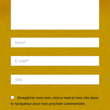
Nom*
E-
mail*
Site
Enregistrer mon nom, mon e-mail et mon site dans
le navigateur pour mon prochain commentaire.