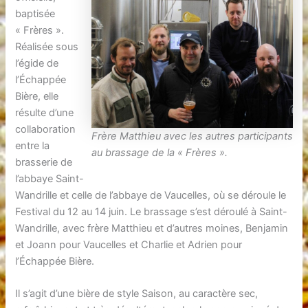
baptisée
« Frères ».
Réalisée sous
l’égide de
l’Échappée
Bière, elle
résulte d’une
collaboration
Frère Matthieu avec les autres participants
entre la
au brassage de la « Frères ».
brasserie de
l’abbaye Saint-
Wandrille et celle de l’abbaye de Vaucelles, où se déroule le
Festival du 12 au 14 juin. Le brassage s’est déroulé à Saint-
Wandrille, avec frère Matthieu et d’autres moines, Benjamin
et Joann pour Vaucelles et Charlie et Adrien pour
l’Échappée Bière.
Il s’agit d’une bière de style Saison, au caractère sec,