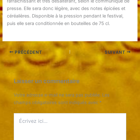
rafraîchissant et très désaltérant, selon le communiqué de
presse. Elle sera donc légère, avec des notes épicées et
céréalières. Disponible à la pression pendant le festival,
puis elle sera conditionnée en bouteilles de 75 cl.
PRÉCÉDENT
SUIVANT
Laisser un commentaire
Votre adresse e-mail ne sera pas publiée.
Les
champs obligatoires sont indiqués avec
*
Écrivez
ici…