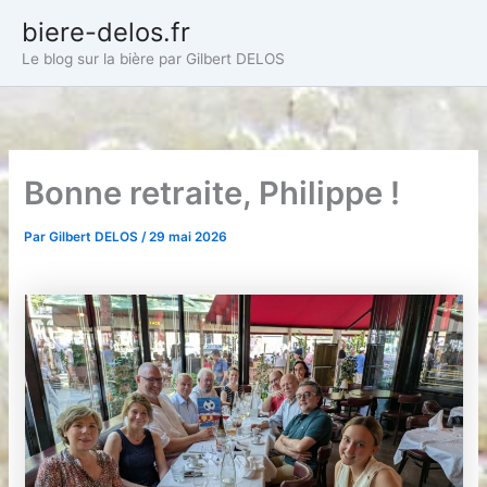
Aller
biere-delos.fr
au
Le blog sur la bière par Gilbert DELOS
contenu
Bonne retraite, Philippe !
Par
Gilbert DELOS
/
29 mai 2026