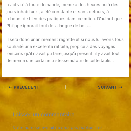
réactivité à toute demande, même à des heures ou à des
jours inhabituels, a été constante et sans détours, à
rebours de bien des pratiques dans ce milieu. D’autant que
Philippe ignorait tout de la langue de bois…
Il sera donc unanimement regretté et si nous lui avons tous
souhaité une excellente retraite, propice à des voyages
lointains qu’il n’avait pu faire jusqu’à présent, il y avait tout
de même une certaine tristesse autour de cette table…
PRÉCÉDENT
SUIVANT
Laisser un commentaire
Votre adresse e-mail ne sera pas publiée.
Les