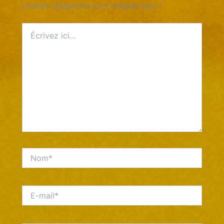
champs obligatoires sont indiqués avec
*
Écrivez
ici…
Nom*
E-
mail*