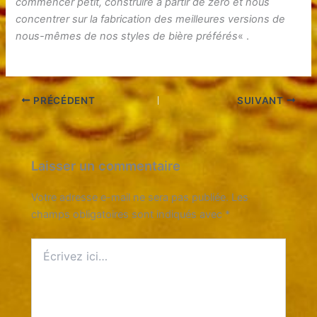
commencer petit, construire à partir de zéro et nous
concentrer sur la fabrication des meilleures versions de
nous-mêmes de nos styles de bière préférés
« .
PRÉCÉDENT
SUIVANT
Laisser un commentaire
Votre adresse e-mail ne sera pas publiée.
Les
champs obligatoires sont indiqués avec
*
Écrivez
ici…