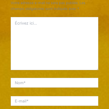
Votre adresse e-mail ne sera pas publiée.
Les
champs obligatoires sont indiqués avec
*
Écrivez
ici…
Nom*
E-
mail*