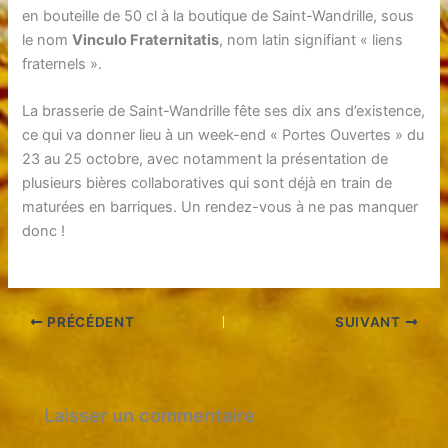
en bouteille de 50 cl à la boutique de Saint-Wandrille, sous
le nom
Vinculo Fraternitatis
, nom latin signifiant « liens
fraternels ».
La brasserie de Saint-Wandrille fête ses dix ans d’existence,
ce qui va donner lieu à un week-end « Portes Ouvertes » du
23 au 25 octobre, avec notamment la présentation de
plusieurs bières collaboratives qui sont déjà en train de
maturées en barriques. Un rendez-vous à ne pas manquer
donc !
PRÉCÉDENT
SUIVANT
Laisser un commentaire