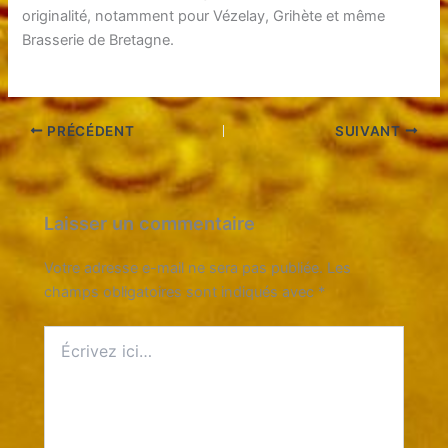
originalité, notamment pour Vézelay, Grihète et même
Brasserie de Bretagne.
PRÉCÉDENT
SUIVANT
Laisser un commentaire
Votre adresse e-mail ne sera pas publiée.
Les
champs obligatoires sont indiqués avec
*
Écrivez
ici…