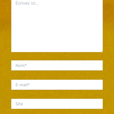
ici…
Nom*
E-
mail*
Site