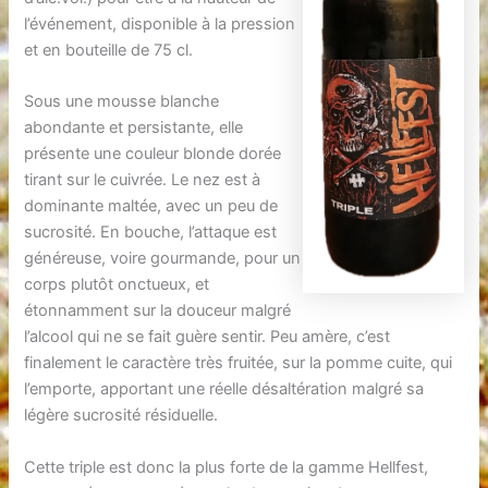
l’événement, disponible à la pression
et en bouteille de 75 cl.
Sous une mousse blanche
abondante et persistante, elle
présente une couleur blonde dorée
tirant sur le cuivrée. Le nez est à
dominante maltée, avec un peu de
sucrosité. En bouche, l’attaque est
généreuse, voire gourmande, pour un
corps plutôt onctueux, et
étonnamment sur la douceur malgré
l’alcool qui ne se fait guère sentir. Peu amère, c’est
finalement le caractère très fruitée, sur la pomme cuite, qui
l’emporte, apportant une réelle désaltération malgré sa
légère sucrosité résiduelle.
Cette triple est donc la plus forte de la gamme Hellfest,