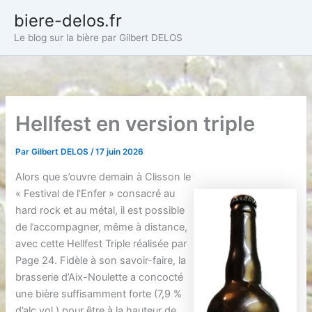
Aller
biere-delos.fr
au
Le blog sur la bière par Gilbert DELOS
contenu
Hellfest en version triple
Par
Gilbert DELOS
/
17 juin 2026
Alors que s’ouvre demain à Clisson le
« Festival de l’Enfer » consacré au
hard rock et au métal, il est possible
de l’accompagner, même à distance,
avec cette Hellfest Triple réalisée par
Page 24. Fidèle à son savoir-faire, la
brasserie d’Aix-Noulette a concocté
une bière suffisamment forte (7,9 %
d’alc.vol.) pour être à la hauteur de