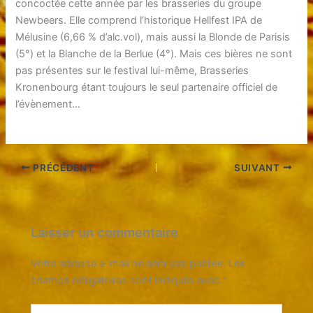
concoctée cette année par les brasseries du groupe
Newbeers. Elle comprend l’historique Hellfest IPA de
Mélusine (6,66 % d’alc.vol), mais aussi la Blonde de Parisis
(5°) et la Blanche de la Berlue (4°). Mais ces bières ne sont
pas présentes sur le festival lui-même, Brasseries
Kronenbourg étant toujours le seul partenaire officiel de
l’évènement…
PRÉCÉDENT
SUIVANT
Laisser un commentaire
Votre adresse e-mail ne sera pas publiée.
Les
champs obligatoires sont indiqués avec
*
Écrivez