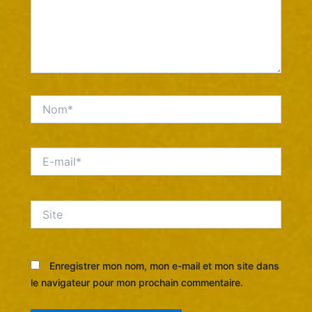
Nom*
E-
mail*
Site
Enregistrer mon nom, mon e-mail et mon site dans
le navigateur pour mon prochain commentaire.