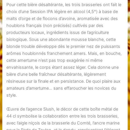
Pour cette bière désaltérante, les trois brasseries ont fait le
choix d’une Session IPA légère en alcool (4,5°) à base de
malts d’orge et de flocons d’avoine, aromatisée avec des
houblons français (non précisés) cultivés par des
producteurs locaux, ingrédients issus de l’agriculture
biologique. Sous une abondante mousse blanche, cette
blonde trouble développe dès le premier nez de puissants
arômes houblonnés franchement amers. Mais, en bouche,
cette amertume n’est pas trop exagérée ni même
envahissante, le corps étant assez léger. Cela donne une
bière d’une belle fraîcheur désaltérante, légèrement
résineuse sur la finale et en persistance. De quoi plaire aux
amateurs d’amertume… sans effaroucher les novices du
style.
Œuvre de l’agence Slush, le décor de cette boîte métal de
44 cl symbolise la collaboration entre les trois brasseries,
avec l’aigle niçois de la brasserie du Comté, l’ancre marine
pour la Rade de Toulon, et le dandy, représentant l’élégant