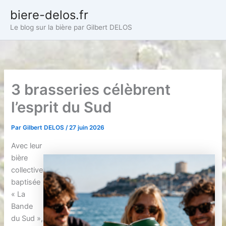
Aller
biere-delos.fr
au
Le blog sur la bière par Gilbert DELOS
contenu
3 brasseries célèbrent
l’esprit du Sud
Par
Gilbert DELOS
/
27 juin 2026
Avec leur
bière
collective
baptisée
« La
Bande
du Sud »,