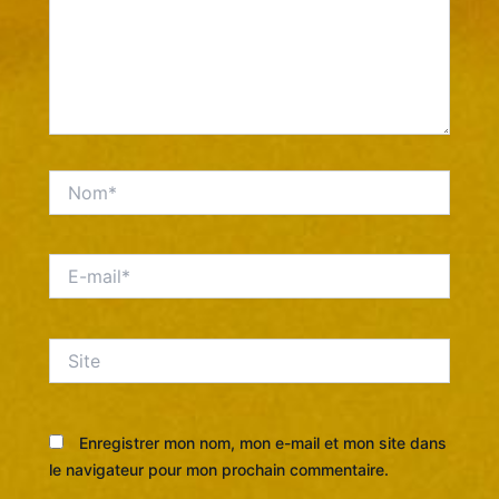
Nom*
E-
mail*
Site
Enregistrer mon nom, mon e-mail et mon site dans
le navigateur pour mon prochain commentaire.