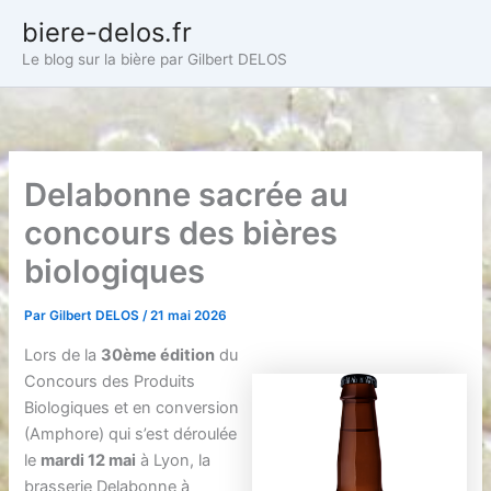
Aller
biere-delos.fr
au
Le blog sur la bière par Gilbert DELOS
contenu
Delabonne sacrée au
concours des bières
biologiques
Par
Gilbert DELOS
/
21 mai 2026
Lors de la
30ème édition
du
Concours des Produits
Biologiques et en conversion
(Amphore) qui s’est déroulée
le
mardi 12 mai
à Lyon, la
brasserie Delabonne à