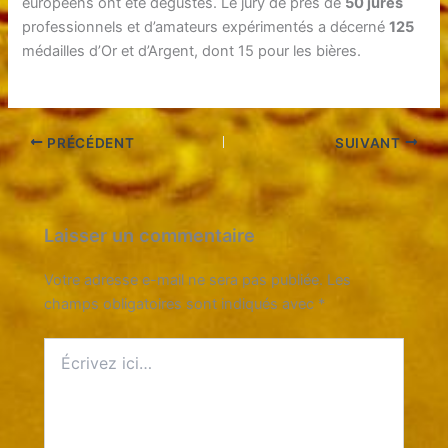
européens ont été dégustés. Le jury de près de
50 jurés
professionnels et d’amateurs expérimentés a décerné
125
médailles d’Or et d’Argent, dont 15 pour les bières.
PRÉCÉDENT
SUIVANT
Laisser un commentaire
Votre adresse e-mail ne sera pas publiée.
Les
champs obligatoires sont indiqués avec
*
Écrivez
ici…