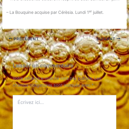
er
– La Bouquine acquise par Cérèsia. Lundi 1
juillet.
PRÉCÉDENT
SUIVANT
Laisser un commentaire
Votre adresse e-mail ne sera pas publiée.
Les
champs obligatoires sont indiqués avec
*
Écrivez
ici…