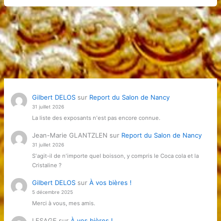
Gilbert DELOS
sur
Report du Salon de Nancy
31 juillet 2026
La liste des exposants n'est pas encore connue.
Jean-Marie GLANTZLEN
sur
Report du Salon de Nancy
31 juillet 2026
S'agit-il de n'importe quel boisson, y compris le Coca cola et la
Cristaline ?
Gilbert DELOS
sur
À vos bières !
5 décembre 2025
Merci à vous, mes amis.
LESAGE
sur
À vos bières !