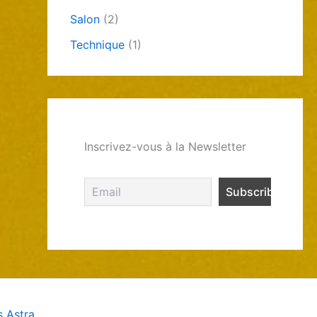
Salon
(2)
Technique
(1)
Inscrivez-vous à la Newsletter
 Astra