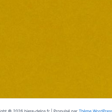
ght © 2026 biere-delos.fr | Propulsé par
Thème WordPress