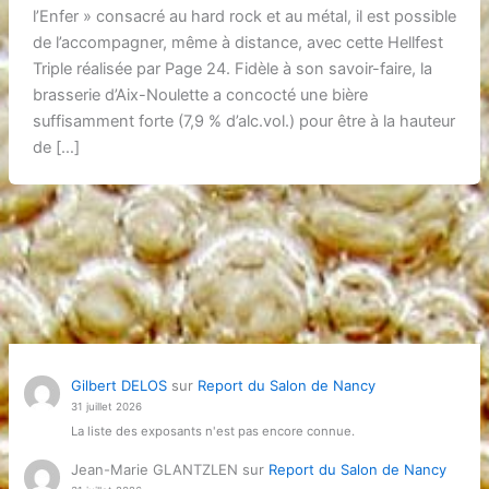
l’Enfer » consacré au hard rock et au métal, il est possible
de l’accompagner, même à distance, avec cette Hellfest
Triple réalisée par Page 24. Fidèle à son savoir-faire, la
brasserie d’Aix-Noulette a concocté une bière
suffisamment forte (7,9 % d’alc.vol.) pour être à la hauteur
de […]
Gilbert DELOS
sur
Report du Salon de Nancy
31 juillet 2026
La liste des exposants n'est pas encore connue.
Jean-Marie GLANTZLEN
sur
Report du Salon de Nancy